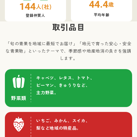
44
.4
歳
144
人(社)
平均年齢
登録仲買人
取引品目
「旬の青果を地域に最短でお届け」「地元で育った安心・安全
な青果物」といったテーマで、
季節感や地産地消の良さを強調
します。
キャベツ、レタス、トマト、
ピーマン、きゅうりなど、
主力野菜。
野菜類
いちご、みかん、スイカ、
梨など地域の特産品。