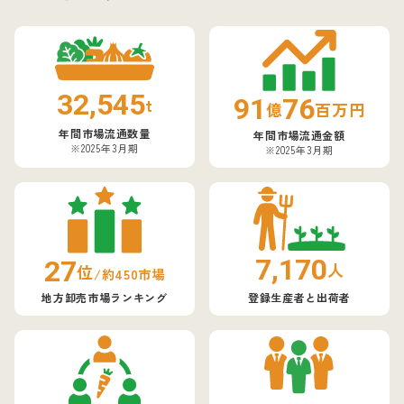
32,545
91
76
t
億
百万円
年間市場流通数量
年間市場流通金額
※2025年3月期
※2025年3月期
7,170
27
人
位
/約450市場
登録生産者と出荷者
地方卸売市場ランキング