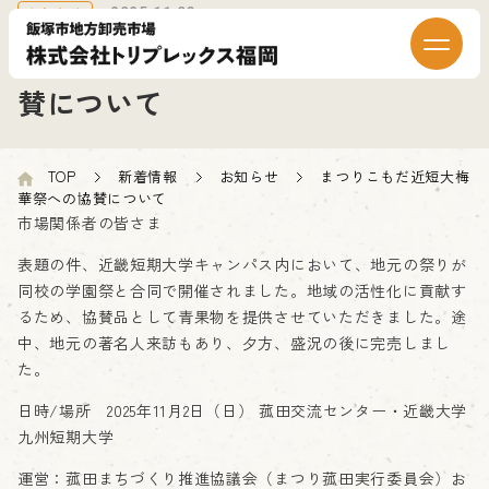
お知らせ
2025.11.03
まつりこもだ近短大梅華祭への協
賛について
TOP
新着情報
お知らせ
まつりこもだ近短大梅
華祭への協賛について
市場関係者の皆さま
表題の件、近畿短期大学キャンパス内において、地元の祭りが
同校の学園祭と合同で開催されました。地域の活性化に貢献す
るため、協賛品として青果物を提供させていただきました。途
中、地元の著名人来訪もあり、夕方、盛況の後に完売しまし
た。
日時/場所 2025年11月2日（日） 菰田交流センター・近畿大学
九州短期大学
運営：菰田まちづくり推進協議会（まつり菰田実行委員会）お